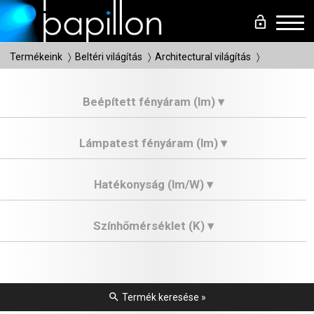
lock_open
Men
Termékeink
Beltéri világítás
Architectural világítás
Beépített fényáram (lm) ▾
Lámpatest fényáram (lm) ▾
Hatékonyság (lm/W) ▾
Színhőmérséklet (K) ▾
search
Termék keresése »