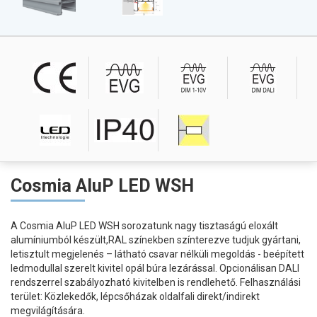
Cosmia AluP LED WSH
A Cosmia AluP LED WSH sorozatunk nagy tisztaságú eloxált
alumíniumból készült,RAL színekben színterezve tudjuk gyártani,
letisztult megjelenés – látható csavar nélküli megoldás - beépített
ledmodullal szerelt kivitel opál búra lezárással. Opcionálisan DALI
rendszerrel szabályozható kivitelben is rendlehető. Felhasználási
terület: Közlekedők, lépcsőházak oldalfali direkt/indirekt
megvilágítására.