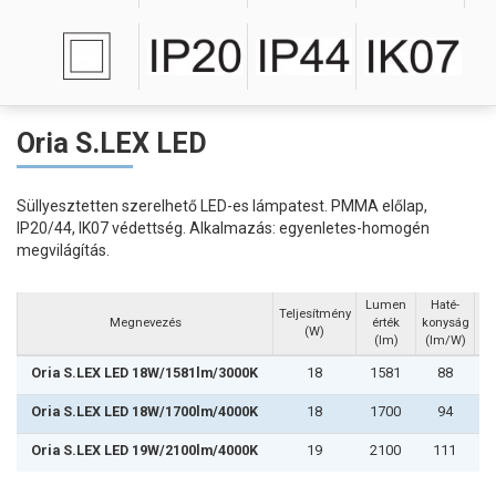
Oria S.LEX LED
Süllyesztetten szerelhető LED-es lámpatest. PMMA előlap,
IP20/44, IK07 védettség. Alkalmazás: egyenletes-homogén
megvilágítás.
Lumen
Haté-
Teljesítmény
Sz
Megnevezés
érték
konyság
(W)
(lm)
(lm/W)
Oria S.LEX LED 18W/1581lm/3000K
18
1581
88
Oria S.LEX LED 18W/1700lm/4000K
18
1700
94
Oria S.LEX LED 19W/2100lm/4000K
19
2100
111